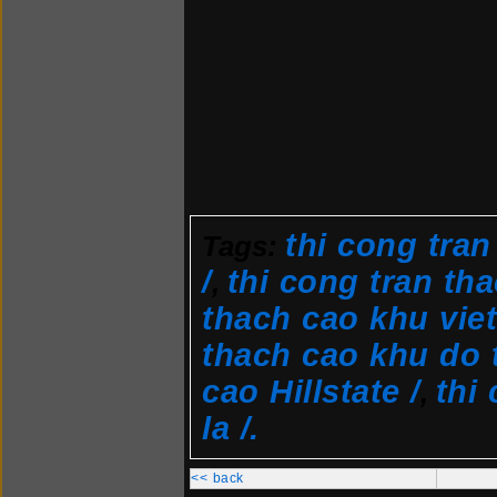
thi cong tran
Tags:
/
thi cong tran tha
,
thach cao khu viet
thach cao khu do t
cao Hillstate /
thi
,
la /.
<< back