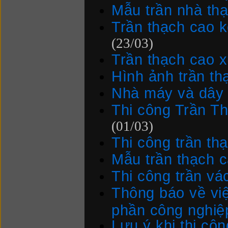
Mẫu trần nhà th
Trần thạch cao k
(23/03)
Trần thạch cao 
Hình ảnh trần th
Nhà máy và dây 
Thi công Trần T
(01/03)
Thi công trần th
Mẫu trần thạch 
Thi công trần vá
Thông báo về vi
phần công nghiệ
Lưu ý khi thi côn