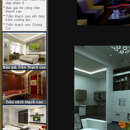
đẹp phần 6
Báo giá thi công trần
thạch cao
Trần thạch cao kết hợp
kính cường lực
Trần thạch cao Chung
Cư
Báo giá Trần Thạch cao
Trần vách thạch cao