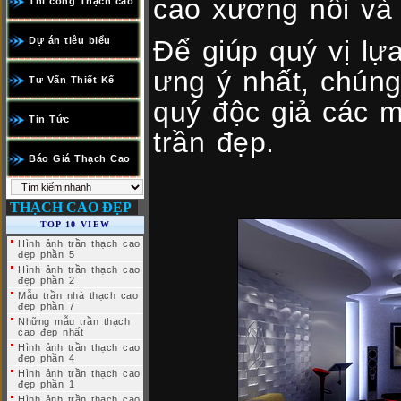
cao xương nổi và
Thi công Thạch cao
Dự án tiêu biểu
Để giúp quý vị lự
ưng ý nhất, chúng 
Tư Vấn Thiết Kế
quý độc giả các 
Tin Tức
trần đẹp.
Báo Giá Thạch Cao
THẠCH CAO ĐẸP
TOP 10 VIEW
Hình ảnh trần thạch cao
đẹp phần 5
Hình ảnh trần thạch cao
đẹp phần 2
Mẫu trần nhà thạch cao
đẹp phần 7
Những mẫu trần thạch
cao đẹp nhất
Hình ảnh trần thạch cao
đẹp phần 4
Hình ảnh trần thạch cao
đẹp phần 1
Hình ảnh trần thạch cao