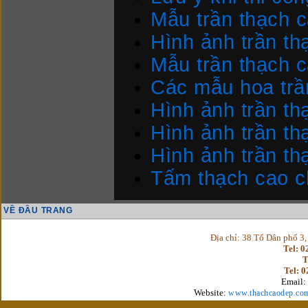
Mẫu trần thạch 
Hình ảnh trần th
Mẫu trần thạch 
Các mẫu hoa trầ
Hình ảnh trần th
Hình ảnh trần th
Hình ảnh trần th
Tấm thạch cao c
VỀ ĐẦU TRANG
Địa chỉ: 38 Tổ Dân phố 3
Tel: 
T
Tel: 
Email:
Website:
www.thachcaodep.co