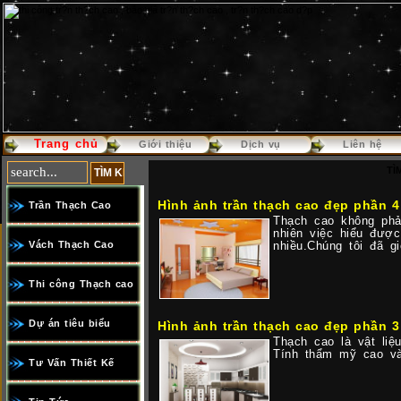
Trang chủ
Báo giá thi công trần thạch c
Giới thiệu
Dịch vụ
Liên hệ
TÌ
Hình ảnh trần thạch cao đẹp phần 4
Trần Thạch Cao
Thạch cao không phải
nhiên việc hiểu được
Vách Thạch Cao
nhiều.Chúng tôi đã g
Thi công Thạch cao
Dự án tiêu biểu
Hình ảnh trần thạch cao đẹp phần 3
Thạch cao là vật liệu
Tính thẩm mỹ cao v
Tư Vấn Thiết Kế