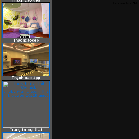
Thạch cao đẹp
There are total
34
p
Thachcaodep
Thạch cao đẹp
Trang trí nội thất