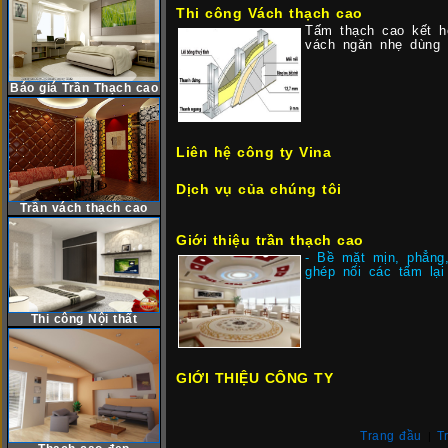
Thi công Vách thạch cao
Tấm thạch cao kết h
vách ngăn nhẹ dùng t
Báo giá Trần Thạch cao
Liên hệ công ty Vina
Dịch vụ của chúng tôi
Trần vách thạch cao
Giới thiệu trần thạch cao
- Bề mặt mịn, phẳng,
ghép nối các tấm lại
Thi công Nội thất
GIỚI THIỆU CÔNG TY
Trang đầu
T
|