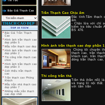
Tin Tức
Báo Giá Thạch Cao
Trần Thạch Cao Chịu ẩm
Đặc tính:Tấm thạch 
ẩm.
THẠCH CAO ĐẸP
- Chặn lửa với chỉ s
kiểm tra tiêu chuẩn 
TOP 10 VIEW
BS 476.
Báo Giá Trần Thạch
Cao
Hình ảnh trần thạch cao
đẹp phần 5
Hình ảnh trần thạch cao đẹp phần 1
Mẫu trần thạch cao đẹp
Chúng tôi chuyên thi
Hình ảnh trần thạch cao
thạch cao, trần thạc
đẹp phần 2
khách sạn, trần thạc
Thi công trần thạch cao
đóng trần thạch cao,
chìm
Hình ảnh trần thạch cao
đẹp phần 3
Giới thiệu trần thạch
cao
Thi công trần thả
Trần thạch cao Phòng
Trần thả (trần nổi) 
Khách
và trang trí nội thấ
Mẫu trần nhà thạch cao
với tấm trần
đẹp phần 7
Những mẫu trần thạch
cao đẹp nhất