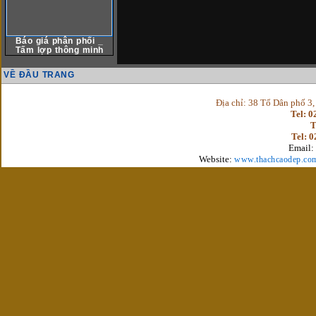
Báo giá phân phối _
Tấm lợp thông minh
VỀ ĐẦU TRANG
Địa chỉ: 38 Tổ Dân phố 3
Tel: 
T
Tel: 
Email:
Website:
www.thachcaodep.co