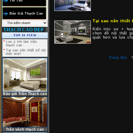
Tin Tức
Báo Giá Thạch Cao
Tại sao nên thiết 
Kiến trúc sư + họa
THẠCH CAO ĐẸP
chọn đồ nội thất g
TOP 10 VIEW
quát hơn và lựa ch
Lưu ý khi làm trần
thạch cao
Tại sao nên thiết kế nội
thất nhà?
Trang đầu
|
T
Báo giá Trần Thạch cao
Trần vách thạch cao