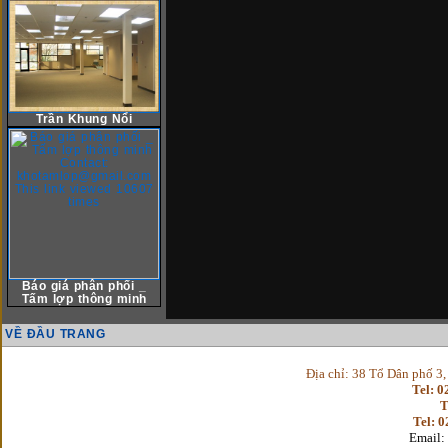
Trần Khung Nổi
Báo giá phân phối _
Tấm lợp thông minh
VỀ ĐẦU TRANG
Địa chỉ: 38 Tổ Dân phố 3
Tel: 
T
Tel: 
Email: