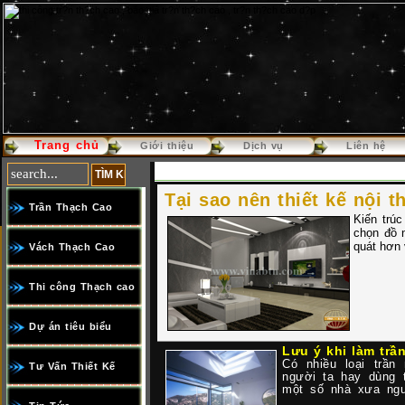
Trang chủ
Giới thiệu
Dịch vụ
Liên hệ
Tại sao nên thiết kế nội t
Trần Thạch Cao
Kiến trúc
chọn đồ n
quát hơn 
Vách Thạch Cao
Thi công Thạch cao
Dự án tiêu biểu
Lưu ý khi làm trầ
Có nhiều loại trần
Tư Vấn Thiết Kế
người ta hay dùng t
một số nhà xưa ngư