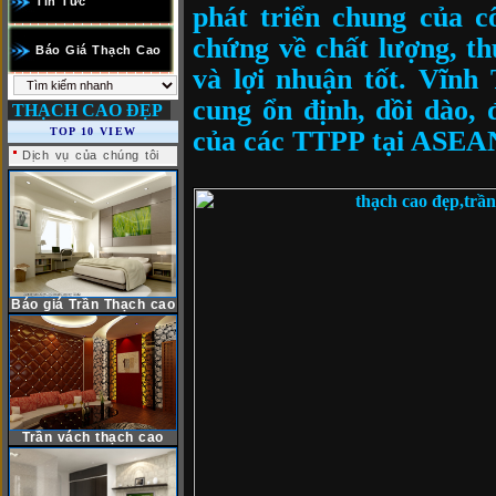
Tin Tức
phát triển chung của c
chứng về chất lượng, th
Báo Giá Thạch Cao
và lợi nhuận tốt. Vĩ
cung ổn định, dồi dào,
THẠCH CAO ĐẸP
của các TTPP tại ASEA
TOP 10 VIEW
Dịch vụ của chúng tôi
Báo giá Trần Thạch cao
Trần vách thạch cao