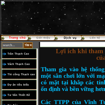
Trang chủ
Báo giá thi công trần thạch cao
Dịch vụ
Báo Giá Thi công trần Thạ
Giới thiệu
Liên hệ
Lợi ích khi tham 
Trần Thạch Cao
củ
Vách Thạch Cao
Tham gia vào hệ thống 
một sân chơi lớn với mạn
Thi công Thạch cao
có mặt tại khắp các tỉ
Dự án tiêu biểu
ổn định và bền vững h
Tư Vấn Thiết Kế
Các TTPP của Vĩnh Tườ