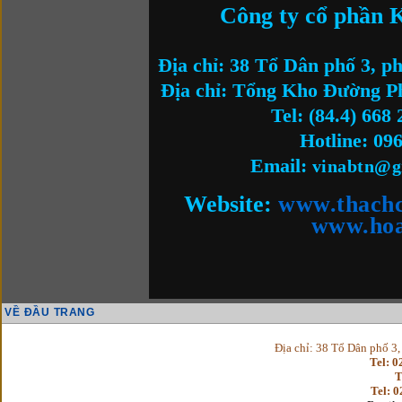
Công ty cổ phần
Địa chỉ: 38 Tổ Dân phố 3, 
Địa chỉ: Tổng Kho Đường P
Tel: (84.4) 668
Hotline: 09
Email:
vinabtn@g
Website:
www.thach
www.hoa
VỀ ĐẦU TRANG
Địa chỉ: 38 Tổ Dân phố 3
Tel: 
T
Tel: 