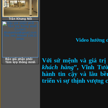
Trần Khung Nổi
Video hướng d
Với sứ mệnh và giá trị
Báo giá phân phối _
Tấm lợp thông minh
khách hàng
”, Vĩnh Tườ
hành tin cậy và lâu b
triển vì sự thịnh vượng