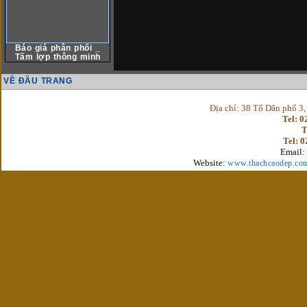
Báo giá phân phối _
Tấm lợp thông minh
VỀ ĐẦU TRANG
Địa chỉ: 38 Tổ Dân phố 3
Tel: 
T
Tel: 
Email:
Website:
www.thachcaodep.co