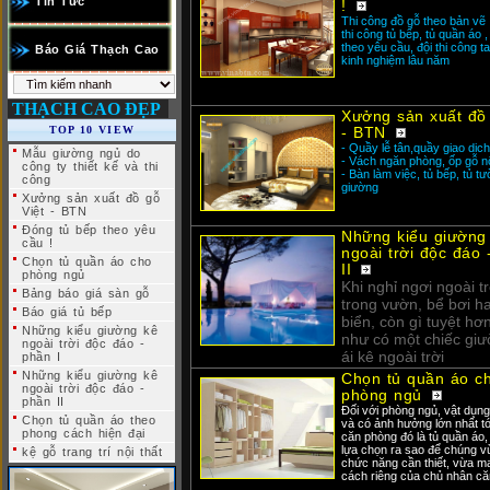
Tin Tức
!
Thi công đồ gỗ theo bản vẽ ,
thi công tủ bếp, tủ quần áo 
theo yêu cầu, đội thi công t
Báo Giá Thạch Cao
kinh nghiệm lâu năm
THẠCH CAO ĐẸP
Xưởng sản xuất đồ 
TOP 10 VIEW
- BTN
- Quầy lễ tân,quầy giao dich
Mẫu giường ngủ do
- Vách ngăn phòng, ốp gỗ nộ
công ty thiết kế và thi
- Bàn làm việc, tủ bếp, tủ t
công
giường
Xưởng sản xuất đồ gỗ
Việt - BTN
Đóng tủ bếp theo yêu
Những kiểu giường
cầu !
ngoài trời độc đáo 
Chọn tủ quần áo cho
II
phòng ngủ
Khi nghỉ ngơi ngoài t
Bảng báo giá sàn gỗ
trong vườn, bể bơi ha
Báo giá tủ bếp
biển, còn gì tuyệt hơ
Những kiểu giường kê
như có một chiếc gi
ngoài trời độc đáo -
ái kê ngoài trời
phần I
Những kiểu giường kê
Chọn tủ quần áo c
ngoài trời độc đáo -
phòng ngủ
phần II
Đối với phòng ngủ, vật dụng
Chọn tủ quần áo theo
và có ảnh hưởng lớn nhất tớ
phong cách hiện đại
căn phòng đó là tủ quần áo,
lựa chọn ra sao để chúng v
kệ gỗ trang trí nội thất
chức năng cần thiết, vừa 
cách riêng của chủ nhân c