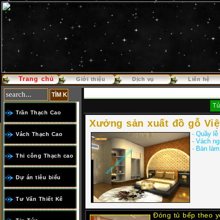
Trang chủ
Báo giá thi công trần th
Giới thiệu
Dịch vụ
Liên hệ
Tủ
Trần Thạch Cao
Xưởng sản xuất đồ gỗ Việ
- Quầy lễ
Vách Thạch Cao
- Vách ng
- Bàn làm
Thi công Thạch cao
Dự án tiêu biểu
Tư Vấn Thiết Kế
Đóng tủ bếp theo y