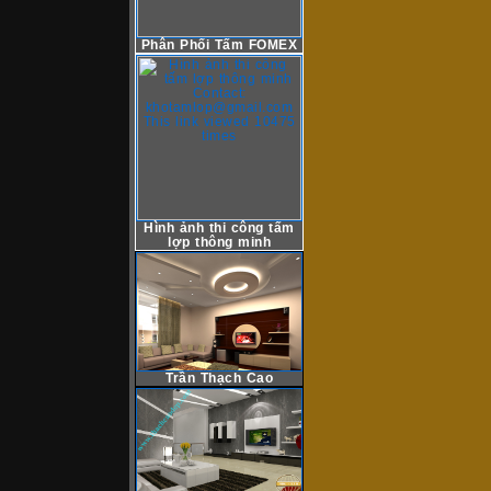
Phân Phối Tấm FOMEX
Hình ảnh thi công tấm
lợp thông minh
Trần Thạch Cao