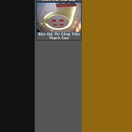
Báo Giá Thi Công Trần
Thạch Cao