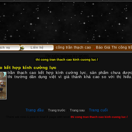
Báo giá thi công trần thạch cao
Báo Giá Thi công trần 
ịch vụ
Liên hệ
TÌM KIẾM NHANH BY WORD
thi cong tran thach cao kinh cuong luc /
ao kết hợp kính cường lực
trần thạch cao kết hợp kính cường lực, sản phẩm chưa được
thi trường dân dụng việt vì giá thành khá cao so với thị hiếu
Trang đầu
Trang cuối
|
Trang trước
|
Trang sau
|
There are total
1
post in total
1
page with word
thi cong tran thach cao kinh cuong luc /