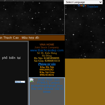
Powered by
Translate
Thạch Cao
Mẫu hợp đồng thi công trần thạch cao
Thi công trần thạch c
VINA HOME
Joint Stock Company.
www.thachcaodep.com
Số 38-
Kiến Hưng
Hà Đông
 phổ biến tại
Hà Nội
: 02485898899
.
Sài Gòn: 02866831133
Phòng tư vấn
Kho Hà Nội
0902099292
Kho Sài Gòn
0902454616