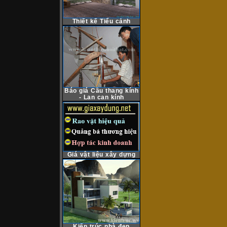
Thiết kế Tiểu cảnh
Báo giá Cầu thang kính
- Lan can kính
Giá vật liệu xây dựng
Kiến trúc nhà đẹp