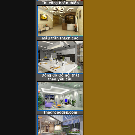
Thi công hoàn thiện
Mẫu trần thạch cao
Đóng đồ Gỗ nội thất
theo yêu cầu
Thachcaodep.com