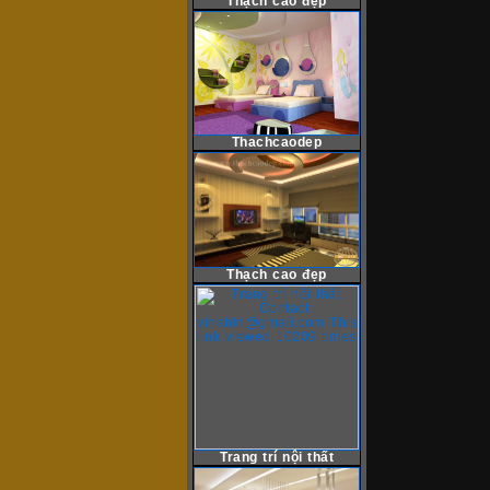
Thạch cao đẹp
Thachcaodep
Thạch cao đẹp
Trang trí nội thất